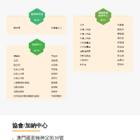
加
納
中
心
婚
姻
家
協會/加納中心
庭
澳門羅若翰神父街30號